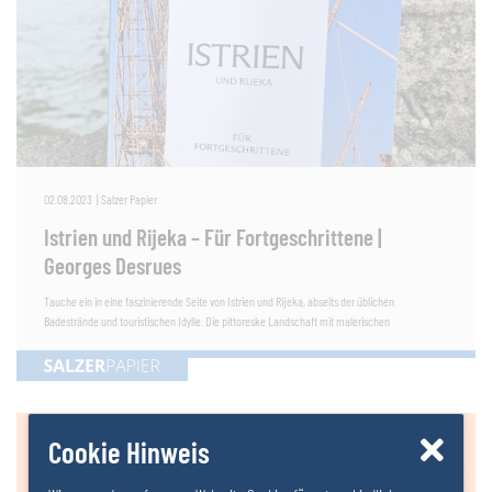
02.08.2023
|
Salzer Papier
Istrien und Rijeka – Für Fortgeschrittene |
Georges Desrues
Tauche ein in eine faszinierende Seite von Istrien und Rijeka, abseits der üblichen
Badestrände und touristischen Idylle. Die pittoreske Landschaft mit malerischen
Cookie Hinweis