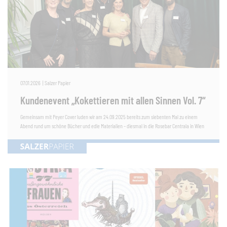
07.01.2026
|
Salzer Papier
Kundenevent „Kokettieren mit allen Sinnen Vol. 7“
Gemeinsam mit Peyer Cover luden wir am 24.09.2025 bereits zum siebenten Mal zu einem
Abend rund um schöne Bücher und edle Materialien – diesmal in die Rosebar Centrala in Wien