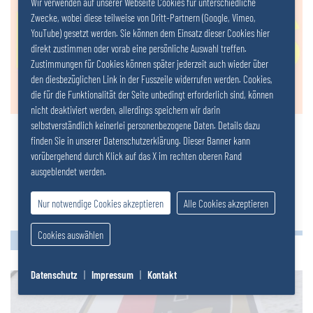
Wir verwenden auf unserer Webseite Cookies für unterschiedliche
Zwecke, wobei diese teilweise von Dritt-Partnern (Google, Vimeo,
YouTube) gesetzt werden. Sie können dem Einsatz dieser Cookies hier
direkt zustimmen oder vorab eine persönliche Auswahl treffen.
Zustimmungen für Cookies können später jederzeit auch wieder über
den diesbezüglichen Link in der Fusszeile widerrufen werden. Cookies,
die für die Funktionalität der Seite unbedingt erforderlich sind, können
nicht deaktiviert werden, allerdings speichern wir darin
selbstverständlich keinerlei personenbezogene Daten. Details dazu
27.07.2023
|
Salzer Papier
finden Sie in unserer Datenschutzerklärung. Dieser Banner kann
Alkoholfreie Drinks | Eva Derndorfer und
vorübergehend durch Klick auf das X im rechten oberen Rand
ausgeblendet werden.
Elisabeth Fischer
Sie lieben beliebte Klassiker wie den Gin Basil Smash oder den Aperol Spritz, möchten aber auf
Nur notwendige Cookies akzeptieren
Alle Cookies akzeptieren
Alkohol verzichten? Dann ist dieses
Cookies auswählen
Datenschutz
|
Impressum
|
Kontakt