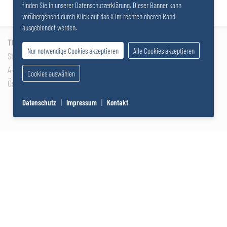
finden Sie in unserer Datenschutzerklärung. Dieser Banner kann
vorübergehend durch Klick auf das X im rechten oberen Rand
ausgeblendet werden.
TOSACO GmbH / SALZERGRUPPE
Nur notwendige Cookies akzeptieren
Alle Cookies akzeptieren
Stattersdorfer Hauptstraße 53
A-3100 St. Pölten
Cookies auswählen
Österreich
Datenschutz
|
Impressum
|
Kontakt
T
+43 2742 290 – 0
F
+43 2742 290 – 169
E
office@salzer.at
Impressum
Datenschutz