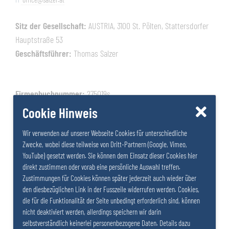
Sitz der Gesellschaft:
AUSTRIA, 3100 St. Pölten, Stattersdorfer
Hauptstraße 53
Geschäftsführer:
Thomas Salzer
Firmenbuchnummer:
275019s
Firmenbuchgericht:
Landesgericht St. Pölten
Cookie Hinweis
UID:
ATU62463756
Wir verwenden auf unserer Webseite Cookies für unterschiedliche
Zwecke, wobei diese teilweise von Dritt-Partnern (Google, Vimeo,
Behörde gem. ECG:
Magistrat der Stadt St. Pölten
YouTube) gesetzt werden. Sie können dem Einsatz dieser Cookies hier
direkt zustimmen oder vorab eine persönliche Auswahl treffen.
Zuständige Kammer:
Wirtschaftskammer Niederösterreich
Zustimmungen für Cookies können später jederzeit auch wieder über
den diesbezüglichen Link in der Fusszeile widerrufen werden. Cookies,
die für die Funktionalität der Seite unbedingt erforderlich sind, können
nicht deaktiviert werden, allerdings speichern wir darin
selbstverständlich keinerlei personenbezogene Daten. Details dazu