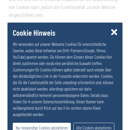
von Cookies kann jedoch die Funktionalität unserer Website
eingeschränkt sein.
Plugins sozialer Netzwerke auf unserem Webauftritt
Cookie Hinweis
Wir haben Plugins der nachstehenden sozialen Netzwerke
Wir verwenden auf unserer Webseite Cookies für unterschiedliche
eingebunden: Facebook & Youtube. Unser Webauftritt bietet
Zwecke, wobei diese teilweise von Dritt-Partnern (Google, Vimeo,
Ihnen die Möglichkeit, mittels sogenannter „Social Bookmarks“
YouTube) gesetzt werden. Sie können dem Einsatz dieser Cookies hier
Links zu unseren Inhalten auf Social Media Plattformen zu
direkt zustimmen oder vorab eine persönliche Auswahl treffen.
teilen, wobei zunächst keine personenbezogenen Daten an
Zustimmungen für Cookies können später jederzeit auch wieder über
den diesbezüglichen Link in der Fusszeile widerrufen werden. Cookies,
diese Anbieter übertragen werden. Nur wenn Sie auf eines der
die für die Funktionalität der Seite unbedingt erforderlich sind, können
Social Media Symbole klicken, werden personenbeziehbare
nicht deaktiviert werden, allerdings speichern wir darin
Daten übermittelt: Durch Ihren Aufruf der Website des
selbstverständlich keinerlei personenbezogene Daten. Details dazu
jeweiligen Social Media Anbieters werden Daten automatisiert
finden Sie in unserer Datenschutzerklärung. Dieser Banner kann
vorübergehend durch Klick auf das X im rechten oberen Rand
an den jeweiligen Diensteanbieter übermittelt und dort (u.a.
ausgeblendet werden.
bei US-amerikanischen Anbietern in den USA) gespeichert. Wir
haben weder Einfluss auf die erhobenen Daten und
Nur notwendige Cookies akzeptieren
Alle Cookies akzeptieren