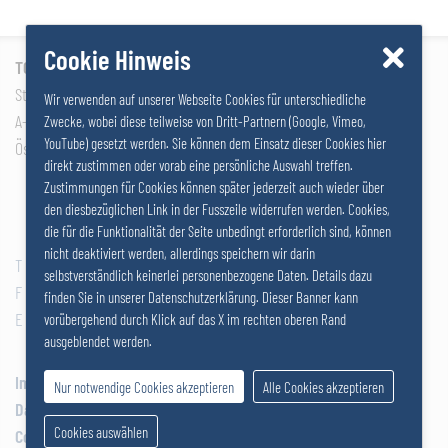
Cookie Hinweis
TOSACO GmbH / SALZERGRUPPE
Stattersdorfer Hauptstraße 53
Wir verwenden auf unserer Webseite Cookies für unterschiedliche
A-3100 St. Pölten
Zwecke, wobei diese teilweise von Dritt-Partnern (Google, Vimeo,
YouTube) gesetzt werden. Sie können dem Einsatz dieser Cookies hier
Österreich
direkt zustimmen oder vorab eine persönliche Auswahl treffen.
Zustimmungen für Cookies können später jederzeit auch wieder über
den diesbezüglichen Link in der Fusszeile widerrufen werden. Cookies,
die für die Funktionalität der Seite unbedingt erforderlich sind, können
nicht deaktiviert werden, allerdings speichern wir darin
T
+43 2742 290 – 0
selbstverständlich keinerlei personenbezogene Daten. Details dazu
F
+43 2742 290 – 169
finden Sie in unserer Datenschutzerklärung. Dieser Banner kann
E
office@salzer.at
vorübergehend durch Klick auf das X im rechten oberen Rand
ausgeblendet werden.
Impressum
Nur notwendige Cookies akzeptieren
Alle Cookies akzeptieren
Datenschutz
Cookies auswählen
Cookies