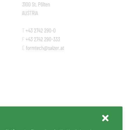
3100 St. Pölten
AUSTRIA
T
+43 2742 290-0
F
+43 2742 290-333
E
formtech@salzer.at