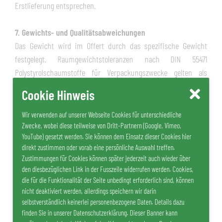
Erstlieferung entsprechen.
7. Gewichts- und Qualitätsabweichungen
Das Gewicht wird im Offert durch das spezifische Gewicht
festgelegt. Raumgewichtstoleranzen nach DIN 55471
Polystyrolschaumstoffe für Verpackungszwecke gelten als
vereinbart.
Cookie Hinweis
8. Lieferung
Wir verwenden auf unserer Webseite Cookies für unterschiedliche
Erfüllungsort ist bei Bahnversand der Versandbahnhof, bei
Zwecke, wobei diese teilweise von Dritt-Partnern (Google, Vimeo,
YouTube) gesetzt werden. Sie können dem Einsatz dieser Cookies hier
LKW-Transport das Lieferwerk. Die Ware ist bei frei Haus
direkt zustimmen oder vorab eine persönliche Auswahl treffen.
Lieferung durch den Frächter versichert. Bei ab Werk Lieferung
Zustimmungen für Cookies können später jederzeit auch wieder über
geht das Risiko nach der LKW-Beladung auf den Empfänger
den diesbezüglichen Link in der Fusszeile widerrufen werden. Cookies,
über. Wenn von uns keine festen Liefertermine bestätigt
die für die Funktionalität der Seite unbedingt erforderlich sind, können
nicht deaktiviert werden, allerdings speichern wir darin
worden sind, sind die Liefertermine freibleibend.
selbstverständlich keinerlei personenbezogene Daten. Details dazu
Teillieferungen sind uns gestattet. Europaletten, welche wir
finden Sie in unserer Datenschutzerklärung. Dieser Banner kann
leihweise zur Verfügung stellen und die nicht Zug um Zug