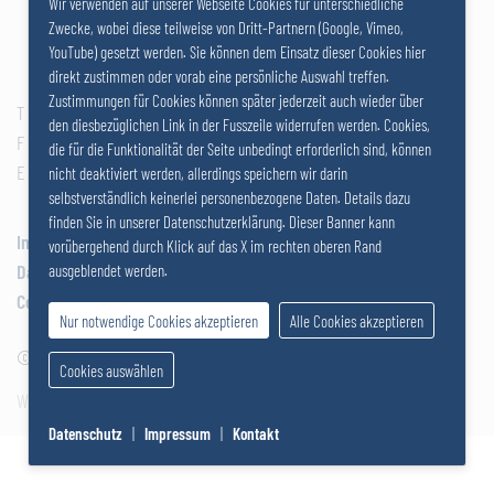
Wir verwenden auf unserer Webseite Cookies für unterschiedliche
Zwecke, wobei diese teilweise von Dritt-Partnern (Google, Vimeo,
YouTube) gesetzt werden. Sie können dem Einsatz dieser Cookies hier
direkt zustimmen oder vorab eine persönliche Auswahl treffen.
Zustimmungen für Cookies können später jederzeit auch wieder über
T
+43 2742 290 – 0
den diesbezüglichen Link in der Fusszeile widerrufen werden. Cookies,
F
+43 2742 290 – 169
die für die Funktionalität der Seite unbedingt erforderlich sind, können
E
office@salzer.at
nicht deaktiviert werden, allerdings speichern wir darin
selbstverständlich keinerlei personenbezogene Daten. Details dazu
finden Sie in unserer Datenschutzerklärung. Dieser Banner kann
Impressum
vorübergehend durch Klick auf das X im rechten oberen Rand
Datenschutz
ausgeblendet werden.
Cookies
Nur notwendige Cookies akzeptieren
Alle Cookies akzeptieren
© 2026
SALZERGRUPPE
|
Cookies auswählen
Website by SUNNY ROCKET MediaHouse
Datenschutz
|
Impressum
|
Kontakt