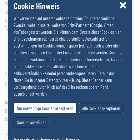
TOSACO GmbH / SALZERGRUPPE
Cookie Hinweis
Stattersdorfer Hauptstraße 53
Wir verwenden auf unserer Webseite Cookies für unterschiedliche
A-3100 St. Pölten
Zwecke, wobei diese teilweise von Dritt-Partnern (Google, Vimeo,
Österreich
YouTube) gesetzt werden. Sie können dem Einsatz dieser Cookies hier
direkt zustimmen oder vorab eine persönliche Auswahl treffen.
Zustimmungen für Cookies können später jederzeit auch wieder über
den diesbezüglichen Link in der Fusszeile widerrufen werden. Cookies,
die für die Funktionalität der Seite unbedingt erforderlich sind, können
T
+43 2742 290 – 0
nicht deaktiviert werden, allerdings speichern wir darin
selbstverständlich keinerlei personenbezogene Daten. Details dazu
F
+43 2742 290 – 169
finden Sie in unserer Datenschutzerklärung. Dieser Banner kann
E
office@salzer.at
vorübergehend durch Klick auf das X im rechten oberen Rand
ausgeblendet werden.
Impressum
Nur notwendige Cookies akzeptieren
Alle Cookies akzeptieren
Datenschutz
Cookies
Cookies auswählen
© 2026
SALZERGRUPPE
|