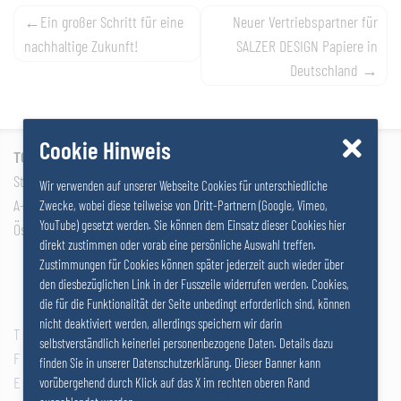
Beitragsnavigation
Ein großer Schritt für eine
Neuer Vertriebspartner für
nachhaltige Zukunft!
SALZER DESIGN Papiere in
Deutschland
Cookie Hinweis
TOSACO GmbH / SALZERGRUPPE
Stattersdorfer Hauptstraße 53
Wir verwenden auf unserer Webseite Cookies für unterschiedliche
A-3100 St. Pölten
Zwecke, wobei diese teilweise von Dritt-Partnern (Google, Vimeo,
YouTube) gesetzt werden. Sie können dem Einsatz dieser Cookies hier
Österreich
direkt zustimmen oder vorab eine persönliche Auswahl treffen.
Zustimmungen für Cookies können später jederzeit auch wieder über
den diesbezüglichen Link in der Fusszeile widerrufen werden. Cookies,
die für die Funktionalität der Seite unbedingt erforderlich sind, können
nicht deaktiviert werden, allerdings speichern wir darin
T
+43 2742 290 – 0
selbstverständlich keinerlei personenbezogene Daten. Details dazu
F
+43 2742 290 – 169
finden Sie in unserer Datenschutzerklärung. Dieser Banner kann
E
office@salzer.at
vorübergehend durch Klick auf das X im rechten oberen Rand