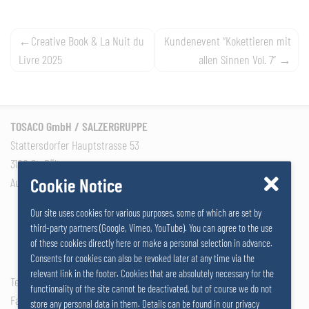
Post
Creative Book & La Nuit du
Kundenevent “Kokettieren mit
Livre 2025
allen Sinnen Vol. 7”
navigation
TOSACO GmbH / SALZERGRUPPE
Stattersdorfer Hauptstrasse 53
3100 St. Pölten
Cookie Notice
Austria
Our site uses cookies for various purposes, some of which are set by
third-party partners (Google, Vimeo, YouTube). You can agree to the use
of these cookies directly here or make a personal selection in advance.
Consents for cookies can also be revoked later at any time via the
relevant link in the footer. Cookies that are absolutely necessary for the
Tel: +43 2742 290 – 0
functionality of the site cannot be deactivated, but of course we do not
Fax: +43 2742 290 – 169
store any personal data in them. Details can be found in our privacy