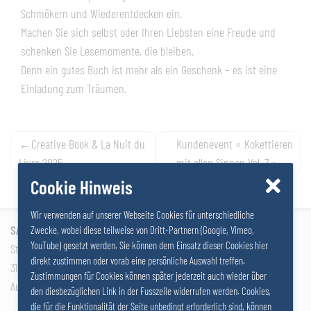
Schmökern und Wiederentdecken ein.
Machen Sie sich selbst oder Ihren Liebsten eine Freude und
schenken Sie Lesemomente, die bleiben.
Denn ein gutes Buch ist mehr als ein Geschenk – es ist eine
Einladung zum Träumen.
Navigation
Creative Book & La Nuit du
Kundenevent « Kokettieren
Livre 2025
mit allen Sinnen Vol. 7 »
de
Cookie Hinweis
l’article
Wir verwenden auf unserer Webseite Cookies für unterschiedliche
SALZER GRUPPE GmbH
Zwecke, wobei diese teilweise von Dritt-Partnern (Google, Vimeo,
YouTube) gesetzt werden. Sie können dem Einsatz dieser Cookies hier
Stattersdorfer Hauptstrasse 53
direkt zustimmen oder vorab eine persönliche Auswahl treffen.
3100 St. Pölten
Zustimmungen für Cookies können später jederzeit auch wieder über
Autriche
den diesbezüglichen Link in der Fusszeile widerrufen werden. Cookies,
die für die Funktionalität der Seite unbedingt erforderlich sind, können