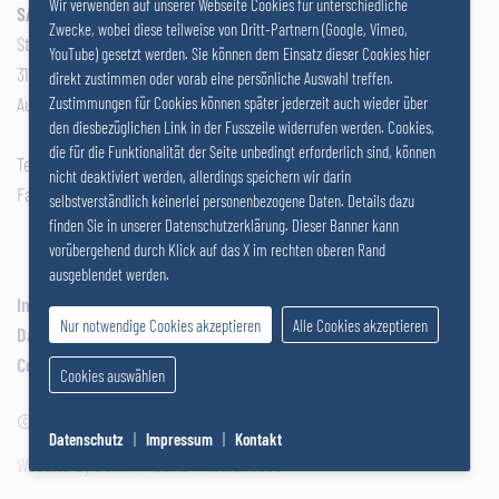
Wir verwenden auf unserer Webseite Cookies für unterschiedliche
l’article
SALZER GRUPPE GmbH
Zwecke, wobei diese teilweise von Dritt-Partnern (Google, Vimeo,
Stattersdorfer Hauptstrasse 53
YouTube) gesetzt werden. Sie können dem Einsatz dieser Cookies hier
3100 St. Pölten
direkt zustimmen oder vorab eine persönliche Auswahl treffen.
Autriche
Zustimmungen für Cookies können später jederzeit auch wieder über
den diesbezüglichen Link in der Fusszeile widerrufen werden. Cookies,
die für die Funktionalität der Seite unbedingt erforderlich sind, können
Tel: +43 2742 290 – 0
nicht deaktiviert werden, allerdings speichern wir darin
Fax: +43 2742 290 – 169
selbstverständlich keinerlei personenbezogene Daten. Details dazu
finden Sie in unserer Datenschutzerklärung. Dieser Banner kann
vorübergehend durch Klick auf das X im rechten oberen Rand
ausgeblendet werden.
Impressum
Nur notwendige Cookies akzeptieren
Alle Cookies akzeptieren
Datenschutz
Cookies
Cookies auswählen
© 2026
SALZER GRUPPE
|
Datenschutz
|
Impressum
|
Kontakt
Website by SUNNY ROCKET MediaHouse