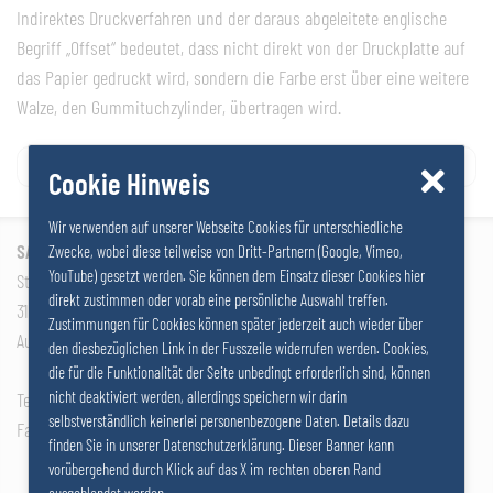
Indirektes Druckverfahren und der daraus abgeleitete englische
Begriff „Offset“ bedeutet, dass nicht direkt von der Druckplatte auf
das Papier gedruckt wird, sondern die Farbe erst über eine weitere
Walze, den Gummituchzylinder, übertragen wird.
Navigation
Oberflächenleimung
Offsetpapier
Cookie Hinweis
de
Wir verwenden auf unserer Webseite Cookies für unterschiedliche
l’article
SALZER GRUPPE GmbH
Zwecke, wobei diese teilweise von Dritt-Partnern (Google, Vimeo,
YouTube) gesetzt werden. Sie können dem Einsatz dieser Cookies hier
Stattersdorfer Hauptstrasse 53
direkt zustimmen oder vorab eine persönliche Auswahl treffen.
3100 St. Pölten
Zustimmungen für Cookies können später jederzeit auch wieder über
Autriche
den diesbezüglichen Link in der Fusszeile widerrufen werden. Cookies,
die für die Funktionalität der Seite unbedingt erforderlich sind, können
nicht deaktiviert werden, allerdings speichern wir darin
Tel: +43 2742 290 – 0
selbstverständlich keinerlei personenbezogene Daten. Details dazu
Fax: +43 2742 290 – 169
finden Sie in unserer Datenschutzerklärung. Dieser Banner kann
vorübergehend durch Klick auf das X im rechten oberen Rand