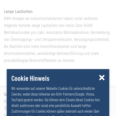
Lange Laufzeiten
KWK-Anlagen an Industriestandorten haben unter anderem
folgende Vorteile: lange Laufzeiten von meist über 8.000
Betriebsstunden pro Jahr, konstante Wärmeabnahme, Vermeidung
von Übertragungs- und Umspannverlusten, Versorgungssicherheit.
Als Nachteil sind hohe Investitionskosten und lange
Amortisationszeiten, aufwändige Betriebsführung und stark
preisabhängige Brennstoffkosten zu nennen.
Navigation
Optische Aufheller
Breitbahn
Cookie Hinweis
de
Wir verwenden auf unserer Webseite Cookies für unterschiedliche
l’article
SALZER GRUPPE GmbH
Zwecke, wobei diese teilweise von Dritt-Partnern (Google, Vimeo,
YouTube) gesetzt werden. Sie können dem Einsatz dieser Cookies hier
Stattersdorfer Hauptstrasse 53
direkt zustimmen oder vorab eine persönliche Auswahl treffen.
3100 St. Pölten
Zustimmungen für Cookies können später jederzeit auch wieder über
Autriche