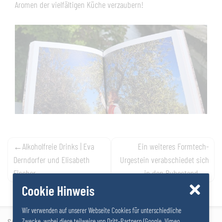
Aromen der vielfältigen Küche verzaubern!
Navigation
Alkoholfreie Drinks | Eva
Ein weiteres Formtech-
Derndorfer und Elisabeth
Urgestein verabschiedet sich
de
Fischer
in den Ruhestand
l’article
Cookie Hinweis
Wir verwenden auf unserer Webseite Cookies für unterschiedliche
SALZER GRUPPE GmbH
Zwecke, wobei diese teilweise von Dritt-Partnern (Google, Vimeo,