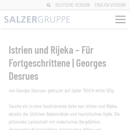
Skip
DEUTSCHE VERSION
ENGLISH VERSION
to
content
Istrien und Rijeka – Für
Fortgeschrittene | Georges
Desrues
von Georges Desrues, gedruckt auf Salzer TOUCH white 120g
Tauche ein in eine faszinierende Seite von Istrien und Rijeka,
abseits der üblichen Badestrände und touristischen Idylle. Die
pittoreske Landschaft mit malerischen Bergdörfern,
charmanten Küstenstädten, historischen Häfen und