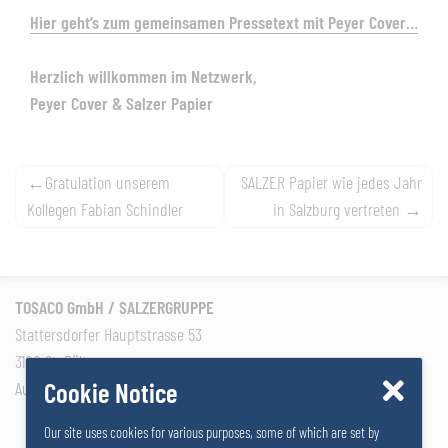
Hier geht’s zum gemeinsamen Pressetext mit Peyer Cover…
Herzlich willkommen im Netzwerk,
Peyer Cover & Salzer Papier
Post
Gratulation unserem
SALZER Papier wie jedes Jahr
Kollegen Fabian Schindler
in Salzburg vertreten
navigation
TOSACO GmbH / SALZERGRUPPE
Stattersdorfer Hauptstrasse 53
3100 St. Pölten
Cookie Notice
Austria
Our site uses cookies for various purposes, some of which are set by