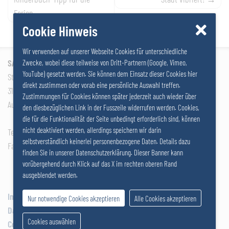
de
Ferien…
l’article
Cookie Hinweis
Wir verwenden auf unserer Webseite Cookies für unterschiedliche
SALZER GRUPPE GmbH
Zwecke, wobei diese teilweise von Dritt-Partnern (Google, Vimeo,
YouTube) gesetzt werden. Sie können dem Einsatz dieser Cookies hier
Stattersdorfer Hauptstrasse 53
direkt zustimmen oder vorab eine persönliche Auswahl treffen.
3100 St. Pölten
Zustimmungen für Cookies können später jederzeit auch wieder über
Autriche
den diesbezüglichen Link in der Fusszeile widerrufen werden. Cookies,
die für die Funktionalität der Seite unbedingt erforderlich sind, können
nicht deaktiviert werden, allerdings speichern wir darin
Tel: +43 2742 290 – 0
selbstverständlich keinerlei personenbezogene Daten. Details dazu
Fax: +43 2742 290 – 169
finden Sie in unserer Datenschutzerklärung. Dieser Banner kann
vorübergehend durch Klick auf das X im rechten oberen Rand
ausgeblendet werden.
Impressum
Nur notwendige Cookies akzeptieren
Alle Cookies akzeptieren
Datenschutz
Cookies auswählen
Cookies