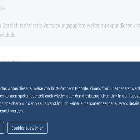
ng.
m Bereich technische Verpackungs­papiere weiter zu expandieren un
wickeln.
 Arbeit | Leben
ke, wobei diese teilweise von Dritt-Partnern (Google, Vimeo, YouTube) gesetzt wer
 können später jederzeit auch wieder über den diesbezüglichen Link in der Fusszeil
ngs speichern wir darin selbstverständlich keinerlei personenbezogene Daten. Detail
lendet werden.
Cookies auswählen