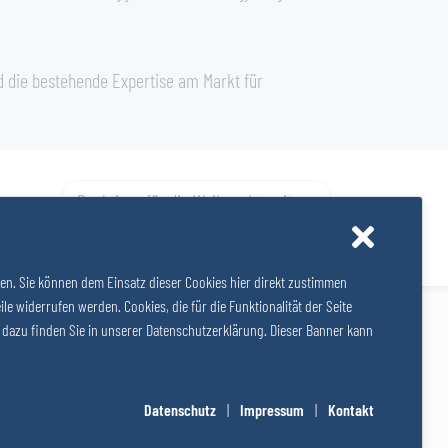
d die bestehende Expertise am Markt für
Buchtipps für die Weihnachtszeit
den. Sie können dem Einsatz dieser Cookies hier direkt zustimmen
e widerrufen werden. Cookies, die für die Funktionalität der Seite
Impressum
Datenschutz
Cookies
s dazu finden Sie in unserer Datenschutzerklärung. Dieser Banner kann
© 2026
SALZER GRUPPE
|
Website by SUNNY ROCKET MediaHouse
Datenschutz
|
Impressum
|
Kontakt